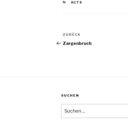
KATEGORIEN
ACTS
Beitragsnavigation
Vorheriger
ZURÜCK
Beitrag
Zargenbruch
SUCHEN
Suche
nach: