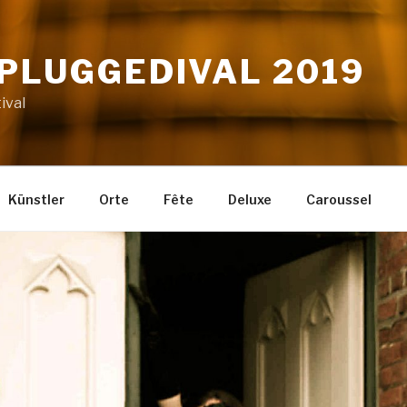
NPLUGGEDIVAL 2019
ival
Künstler
Orte
Fête
Deluxe
Caroussel