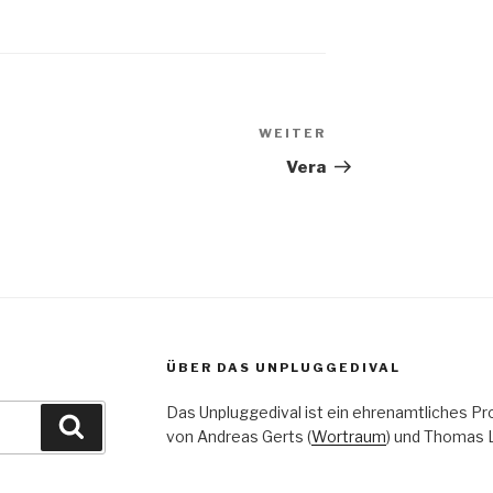
WEITER
Nächster
Beitrag
Vera
ÜBER DAS UNPLUGGEDIVAL
Das Unpluggedival ist ein ehrenamtliches Pr
Suchen
von Andreas Gerts (
Wortraum
) und Thomas L