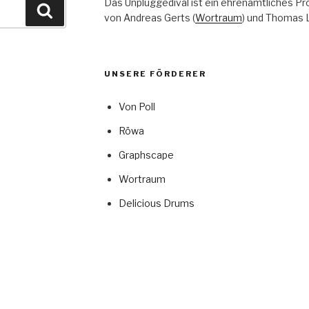
Das Unpluggedival ist ein ehrenamtliches Pr
Suchen
von Andreas Gerts (
Wortraum
) und Thomas L
UNSERE FÖRDERER
Von Poll
Röwa
Graphscape
Wortraum
Delicious Drums