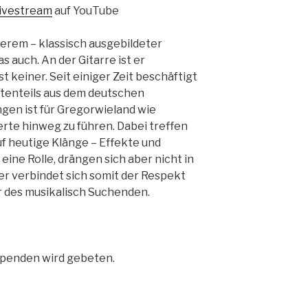
ivestream
auf YouTube
derem – klassisch ausgebildeter
 auch. An der Gitarre ist er
t keiner. Seit einiger Zeit beschäftigt
ößtenteils aus dem deutschen
ngen ist für Gregorwieland wie
rte hinweg zu führen. Dabei treffen
 heutige Klänge – Effekte und
ine Rolle, drängen sich aber nicht in
er verbindet sich somit der Respekt
r des musikalisch Suchenden.
Spenden wird gebeten.