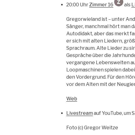
20:00 Uhr
Zimmer 16
als
L
Gregorwieland ist – unter An
Sänger, manchmal hört man das
Autodidakt, aber das merkt fas
er sich mit alten Liedern, gr
Sprachraum. Alte Lieder zu si
Gespräche über die Jahrhunde
vergangene Lebenswelten auf
Loopmaschinen spielen dabei e
den Vordergrund. Für den Hör
vor dem Alten mit der Neugie
Web
Livestream
auf YouTube, um 
Foto (c) Gregor Weitze